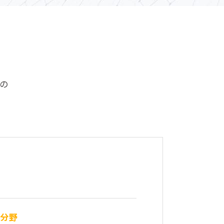
の
件分野