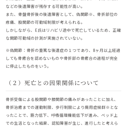
などの後遺障害が残存する可能性が高い。
また、骨盤骨折後の後遺障害として、偽関節※、骨折部位の
疼痛、股関節の可動域制限が考えられる。
しかしながら、E氏はリハビリ途中で死亡しているため、正確
な関節可動域の計測が実施されていない。
※偽関節：骨折の重篤な後遺症の１つであり、8ヶ月以上経過
しても骨癒合を認めないものや骨折部の骨癒合の過程が完全
に停止したものをいう。
（２）死亡との因果関係について
骨折受傷による股関節や膝関節の痛みがあったことに加え、
骨折治癒までの運動制限、歩行制限により廃用症候群※とな
ったことで、筋力低下、呼吸循環機能低下が進み、ベッド上
での生活となった結果、認知障害が生じ、進行したと考えら