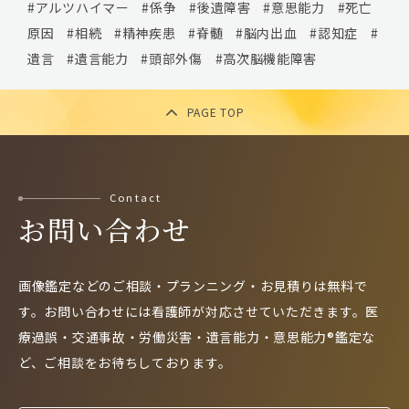
アルツハイマー
係争
後遺障害
意思能力
死亡
原因
相続
精神疾患
脊髄
脳内出血
認知症
遺言
遺言能力
頭部外傷
高次脳機能障害
PAGE TOP
Contact
お問い合わせ
画像鑑定などのご相談・プランニング・お見積りは無料で
す。
お問い合わせには看護師が対応させていただきます。
医
療過誤・交通事故・労働災害・遺言能力・意思能力®鑑定な
ど、
ご相談をお待ちしております。