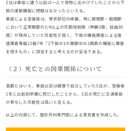
E氏は事故に遭う以前は一人で買物に出かけていたことから下
肢の運動機能に問題はなかったといえる。
事故による受傷後は、骨折部位の疼痛、特に膝関節・股関節
において正常関節の3/4以上の可動域制限（伸展0度、屈曲90
度）が残存していた可能性が高く、下肢の機能障害による後
遺障害等級12級7号「1下肢の3大関節中の1関節の機能に障害
を残すもの」に該当すると考えるのが妥当である。
（２）死亡との因果関係について
高齢とはいえ、事故以前は健康で自立していたE氏が、受傷後
1年と比較的早期に死亡したことから、E氏の死亡に交通事故
が寄与した可能性は高いと言える。
以上の内容にて、整形外科専門医による意見書を作成した。