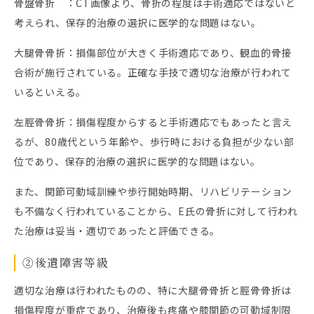
骨盤骨折 ：CT画像より、骨折の程度は手術適応ではないと
考えられ、保存的治療の選択に医学的な問題はない。
大腿骨骨折：損傷部位が大きく手術適応であり、観血的骨接
合術が施行されている。正確な手技で適切な治療が行われて
いるといえる。
左脛骨骨折：損傷程度からすると手術適応でもあったと言え
るが、80歳代という年齢や、歩行時における負担が少ない部
位であり、保存的治療の選択に医学的な問題はない。
また、関節可動域訓練や歩行開始時期、リハビリテーション
も不備なく行われていることから、E氏の骨折に対して行われ
た治療は妥当・適切であったと評価できる。
②後遺障害等級
適切な治療は行われたものの、特に大腿骨骨折と脛骨骨折は
損傷程度が重症であり、治療後も疼痛や膝関節の可動域制限