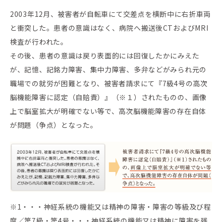
2003年12月、被害者が自転車にて交差点を横断中に右折車両
と衝突した。患者の意識はなく、病院へ搬送後CTおよびMRI
検査が行われた。
その後、患者の意識は戻り表面的には回復したかにみえた
が、記憶、記銘力障害、集中力障害、多弁などがみられ元の
職場での就労が困難となり、被害者請求にて『7級4号の高次
脳機能障害に認定（自賠責）』（※１）されたものの、画像
上で脳室拡大が明確でない等で、高次脳機能障害の存在自体
が問題（争点）となった。
※1・・・神経系統の機能又は精神の障害・障害の等級及び程
度／第7級・第4号・・・神経系統の機能又は精神に障害を残