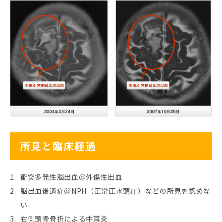
所見と臨床経過
衝突多発性脳出血＠外傷性出血
脳出血後遺症＠NPH（正常圧水頭症）などの所見を認めな
い
右側頭骨骨折による中耳炎