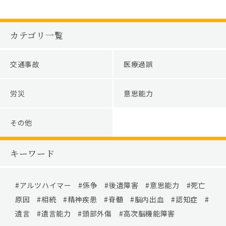
カテゴリ一覧
交通事故
医療過誤
労災
意思能力
その他
キーワード
アルツハイマー
係争
後遺障害
意思能力
死亡
原因
相続
精神疾患
脊髄
脳内出血
認知症
遺言
遺言能力
頭部外傷
高次脳機能障害