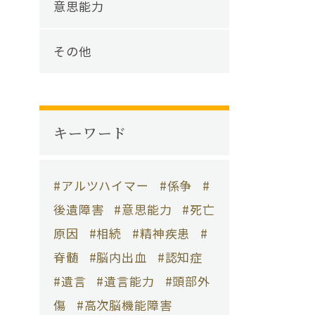
意思能力
その他
キーワード
アルツハイマー
係争
後遺障害
意思能力
死亡
原因
相続
精神疾患
脊髄
脳内出血
認知症
遺言
遺言能力
頭部外
傷
高次脳機能障害