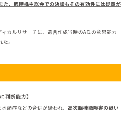
また、臨時株主総会での決議もその有効性には疑義が
ディカルリサーチに、遺言作成当時のA氏の意思能力
れた。
氏に判断能力】
圧水頭症などの合併が疑われ、
高次脳機能障害の疑い