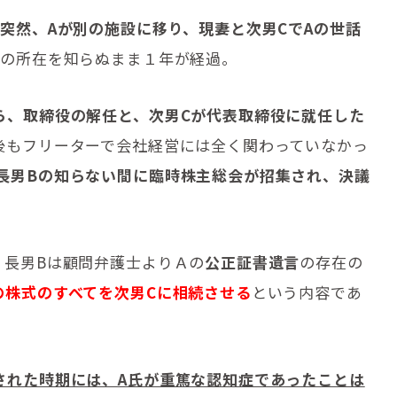
突然、Aが別の施設に移り、現妻と次男CでAの世話
Aの所在を知らぬまま１年が経過。
ら、取締役の解任と、次男Cが代表取締役に就任した
後もフリーターで会社経営には全く関わっていなかっ
長男Bの知らない間に臨時株主総会が招集され、決議
。長男Bは顧問弁護士よりＡの
公正証書遺言
の存在の
の株式のすべてを次男Cに相続させる
という内容であ
された時期には、A氏が重篤な認知症であったことは