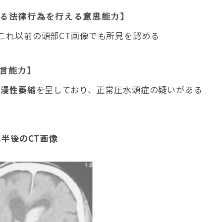
かる法律行為を行える意思能力】
これ以前の頭部CT画像でも所見を認める
言能力】
瀰漫性萎縮
を呈しており、正常圧水頭症の疑いがある
年半後のCT画像