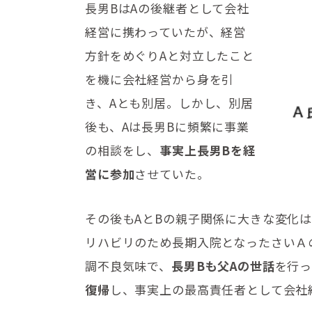
長男BはAの後継者として会社
経営に携わっていたが、経営
方針をめぐりAと対立したこと
を機に会社経営から身を引
き、Aとも別居。しかし、別居
後も、Aは長男Bに頻繁に事業
の相談をし、
事実上長男Bを経
営に参加
させていた。
その後もAとBの親子関係に大きな変化
リハビリのため長期入院となったさいＡ
調不良気味で、
長男Bも父Aの世話
を行っ
復帰
し、事実上の最高責任者として会社