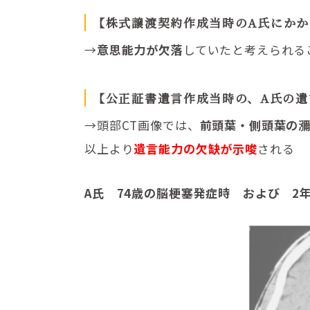
【株式譲渡契約作成当時のA氏にか
→
意思能力が欠落
していたと考えられる
【公正証書遺言作成当時の、A氏の遺
→頭部CT画像では、
前頭葉・側頭葉の
以上より
遺言能力の欠缺が示唆
される
A氏 74歳の脳梗塞発症時 および 2